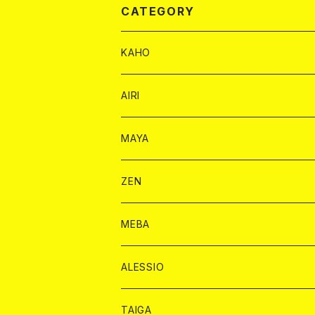
CATEGORY
KAHO
シャンパンカード
AIRI
モエシャンドン カード
BAIKA カード
シャンパン カード
MAYA
ヴーヴクリコ カード
ノーマル カード
モエシャンドン カード
ドリンク カード
BAIKA カード
ドリンク
ZEN
アルマンド カード
プレミアム カード
ヴーヴクリコ カード
１ドリンクカード
ノーマル カード
1ドリンク
チェキ カード
ドリンク カード
チェキ
ドリンク
MEBA
ドンペリニヨン カード
アルマンド カード
ショット
プレミアム カード
ショット
チェキ １５００円
１ドリンク カード
シャンパン
チェキ カード
BAIKA
チェキ
ドリンク
ALESSIO
オリジナル シャンパン カード
ドンペリニヨン カード
ショット
ショット
チェキ １５００円
シャンパンカード
BAIKA
チップ
ドリンク
TAIGA