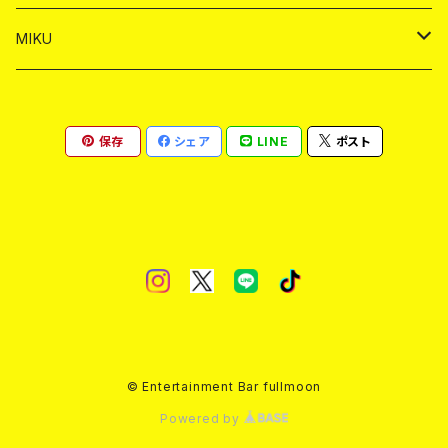
ヤードグラス
ショット
シャンパン
ショット
シャンパン
チェキ
バイカ
ドリンク
MIKU
ドリンク
ドリンク
ドリンク
ショット
シャンパン
チェキ
バイカ
ドリンク
保存
シェア
LINE
ポスト
ヤードグラス
ヤードグラス
ドリンク
ショット
シャンパン
チェキ
バイカ
ヤードグラス
ドリンク
ショット
チェキ
ヤードグラス
ドリンク
ヤードグラス
© Entertainment Bar fullmoon
Powered by