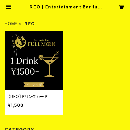
ＲＥＯ | Entertainment Bar full
moon
HOME
ＲＥＯ
【REO】ドリンクカード
¥1,500
CATEGORY