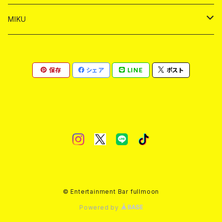
ヤードグラス
ショット
シャンパン
ショット
シャンパン
チェキ
バイカ
ドリンク
MIKU
ドリンク
ドリンク
ドリンク
ショット
シャンパン
チェキ
バイカ
ドリンク
保存
シェア
LINE
ポスト
ヤードグラス
ヤードグラス
ドリンク
ショット
シャンパン
チェキ
バイカ
ヤードグラス
ドリンク
ショット
チェキ
ヤードグラス
ドリンク
ヤードグラス
© Entertainment Bar fullmoon
Powered by