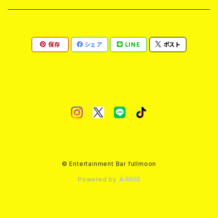
ドリンク
ドリンク
ドリンク
ショット
シャンパン
チェキ
バイカ
ドリンク
保存
シェア
LINE
ポスト
ヤードグラス
ヤードグラス
ドリンク
ショット
シャンパン
チェキ
バイカ
ヤードグラス
ドリンク
ショット
チェキ
ヤードグラス
ドリンク
ヤードグラス
© Entertainment Bar fullmoon
Powered by