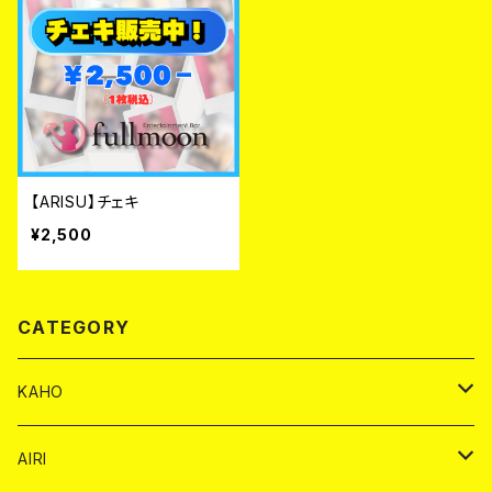
【ARISU】チェキ
¥2,500
CATEGORY
KAHO
シャンパンカード
AIRI