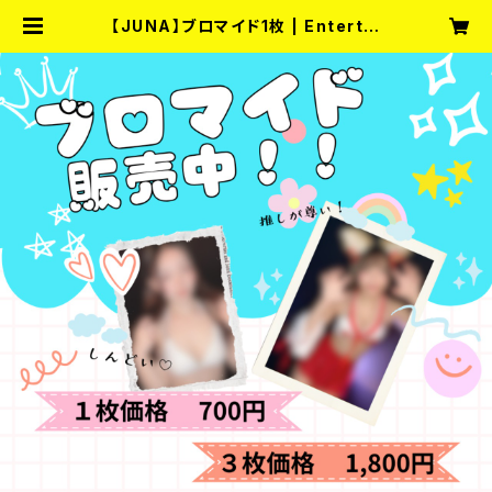
【JUNA】ブロマイド1枚 | Entertai
nment Bar fullmoon