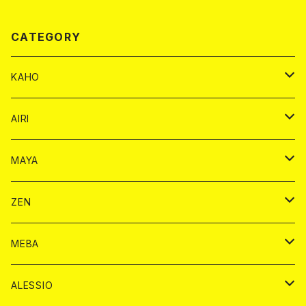
CATEGORY
KAHO
シャンパンカード
AIRI
モエシャンドン カード
BAIKA カード
シャンパン カード
MAYA
ヴーヴクリコ カード
ノーマル カード
モエシャンドン カード
ドリンク カード
BAIKA カード
ドリンク
ZEN
アルマンド カード
プレミアム カード
ヴーヴクリコ カード
１ドリンクカード
ノーマル カード
1ドリンク
チェキ カード
ドリンク カード
チェキ
ドリンク
MEBA
ドンペリニヨン カード
アルマンド カード
ショット
プレミアム カード
ショット
チェキ １５００円
１ドリンク カード
シャンパン
チェキ カード
BAIKA
チェキ
ドリンク
ALESSIO