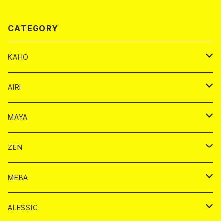
CATEGORY
KAHO
シャンパンカード
AIRI
モエシャンドン カード
BAIKA カード
シャンパン カード
MAYA
ヴーヴクリコ カード
ノーマル カード
モエシャンドン カード
ドリンク カード
BAIKA カード
ドリンク
ZEN
アルマンド カード
プレミアム カード
ヴーヴクリコ カード
１ドリンクカード
ノーマル カード
1ドリンク
チェキ カード
ドリンク カード
チェキ
ドリンク
MEBA
ドンペリニヨン カード
アルマンド カード
ショット
プレミアム カード
ショット
チェキ １５００円
１ドリンク カード
シャンパン
チェキ カード
BAIKA
チェキ
ドリンク
ALESSIO