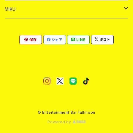
ヤードグラス
ショット
シャンパン
ショット
シャンパン
チェキ
バイカ
ドリンク
MIKU
ドリンク
ドリンク
ドリンク
ショット
シャンパン
チェキ
バイカ
ドリンク
保存
シェア
LINE
ポスト
ヤードグラス
ヤードグラス
ドリンク
ショット
シャンパン
チェキ
バイカ
ヤードグラス
ドリンク
ショット
チェキ
ヤードグラス
ドリンク
ヤードグラス
© Entertainment Bar fullmoon
Powered by