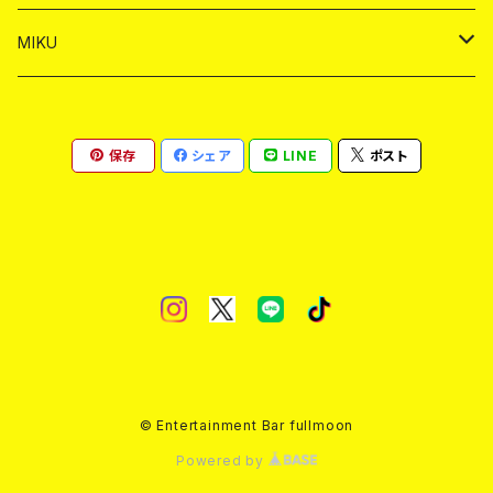
ヤードグラス
ショット
シャンパン
ショット
シャンパン
チェキ
バイカ
ドリンク
MIKU
ドリンク
ドリンク
ドリンク
ショット
シャンパン
チェキ
バイカ
ドリンク
保存
シェア
LINE
ポスト
ヤードグラス
ヤードグラス
ドリンク
ショット
シャンパン
チェキ
バイカ
ヤードグラス
ドリンク
ショット
チェキ
ヤードグラス
ドリンク
ヤードグラス
© Entertainment Bar fullmoon
Powered by