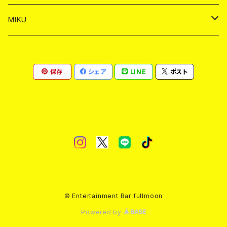
ヤードグラス
ショット
シャンパン
ショット
シャンパン
チェキ
バイカ
ドリンク
MIKU
ドリンク
ドリンク
ドリンク
ショット
シャンパン
チェキ
バイカ
ドリンク
保存
シェア
LINE
ポスト
ヤードグラス
ヤードグラス
ドリンク
ショット
シャンパン
チェキ
バイカ
ヤードグラス
ドリンク
ショット
チェキ
ヤードグラス
ドリンク
ヤードグラス
© Entertainment Bar fullmoon
Powered by