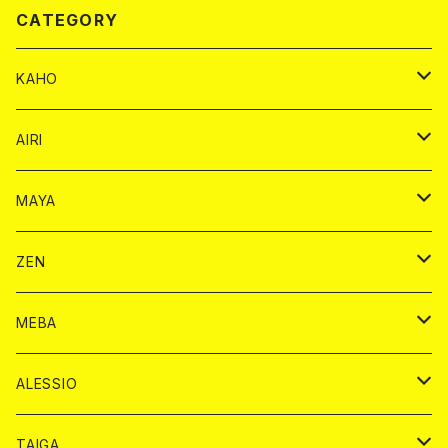
CATEGORY
KAHO
シャンパンカード
AIRI
モエシャンドン カード
BAIKA カード
シャンパン カード
MAYA
ヴーヴクリコ カード
ノーマル カード
モエシャンドン カード
ドリンク カード
BAIKA カード
ドリンク
ZEN
アルマンド カード
プレミアム カード
ヴーヴクリコ カード
１ドリンクカード
ノーマル カード
1ドリンク
チェキ カード
ドリンク カード
チェキ
ドリンク
MEBA
ドンペリニヨン カード
アルマンド カード
ショット
プレミアム カード
ショット
チェキ １５００円
１ドリンク カード
シャンパン
チェキ カード
BAIKA
チェキ
ドリンク
ALESSIO
オリジナル シャンパン カード
ドンペリニヨン カード
ショット
ショット
チェキ １５００円
シャンパンカード
BAIKA
チップ
ドリンク
TAIGA