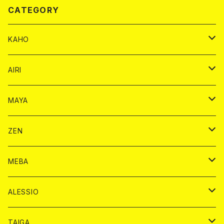
CATEGORY
KAHO
シャンパンカード
AIRI
モエシャンドン カード
BAIKA カード
シャンパン カード
MAYA
ヴーヴクリコ カード
ノーマル カード
モエシャンドン カード
ドリンク カード
BAIKA カード
ドリンク
ZEN
アルマンド カード
プレミアム カード
ヴーヴクリコ カード
１ドリンクカード
ノーマル カード
1ドリンク
チェキ カード
ドリンク カード
チェキ
ドリンク
MEBA
ドンペリニヨン カード
アルマンド カード
ショット
プレミアム カード
ショット
チェキ １５００円
１ドリンク カード
シャンパン
チェキ カード
BAIKA
チェキ
ドリンク
ALESSIO
オリジナル シャンパン カード
ドンペリニヨン カード
ショット
ショット
チェキ １５００円
シャンパンカード
BAIKA
チップ
ドリンク
TAIGA