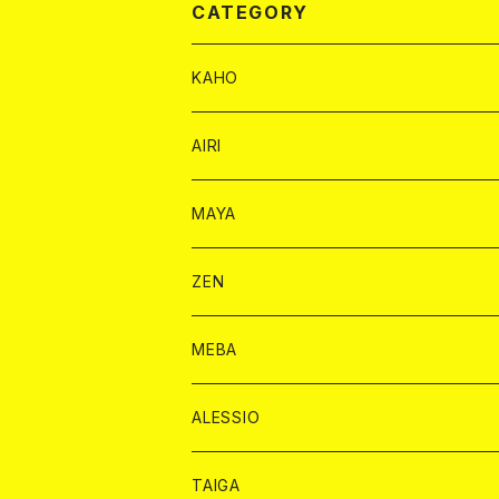
CATEGORY
KAHO
シャンパンカード
AIRI
モエシャンドン カード
BAIKA カード
シャンパン カード
MAYA
ヴーヴクリコ カード
ノーマル カード
モエシャンドン カード
ドリンク カード
BAIKA カード
ドリンク
ZEN
アルマンド カード
プレミアム カード
ヴーヴクリコ カード
１ドリンクカード
ノーマル カード
1ドリンク
チェキ カード
ドリンク カード
チェキ
ドリンク
MEBA
ドンペリニヨン カード
アルマンド カード
ショット
プレミアム カード
ショット
チェキ １５００円
１ドリンク カード
シャンパン
チェキ カード
BAIKA
チェキ
ドリンク
ALESSIO
オリジナル シャンパン カード
ドンペリニヨン カード
ショット
ショット
チェキ １５００円
シャンパンカード
BAIKA
チップ
ドリンク
TAIGA