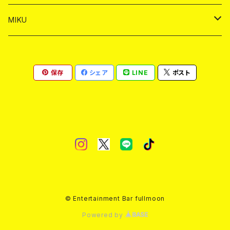
ヤードグラス
ショット
シャンパン
ショット
シャンパン
チェキ
バイカ
ドリンク
MIKU
ドリンク
ドリンク
ドリンク
ショット
シャンパン
チェキ
バイカ
ドリンク
保存
シェア
LINE
ポスト
ヤードグラス
ヤードグラス
ドリンク
ショット
シャンパン
チェキ
バイカ
ヤードグラス
ドリンク
ショット
チェキ
ヤードグラス
ドリンク
ヤードグラス
© Entertainment Bar fullmoon
Powered by