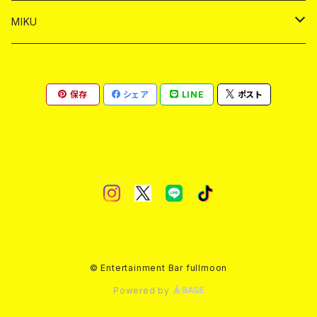
ヤードグラス
ショット
シャンパン
ショット
シャンパン
チェキ
バイカ
ドリンク
MIKU
ドリンク
ドリンク
ドリンク
ショット
シャンパン
チェキ
バイカ
ドリンク
保存
シェア
LINE
ポスト
ヤードグラス
ヤードグラス
ドリンク
ショット
シャンパン
チェキ
バイカ
ヤードグラス
ドリンク
ショット
チェキ
ヤードグラス
ドリンク
ヤードグラス
© Entertainment Bar fullmoon
Powered by