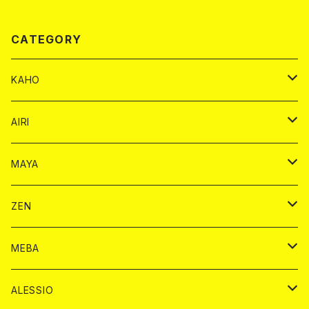
CATEGORY
KAHO
シャンパンカード
AIRI
モエシャンドン カード
BAIKA カード
シャンパン カード
MAYA
ヴーヴクリコ カード
ノーマル カード
モエシャンドン カード
ドリンク カード
BAIKA カード
ドリンク
ZEN
アルマンド カード
プレミアム カード
ヴーヴクリコ カード
１ドリンクカード
ノーマル カード
1ドリンク
チェキ カード
ドリンク カード
チェキ
ドリンク
MEBA
ドンペリニヨン カード
アルマンド カード
ショット
プレミアム カード
ショット
チェキ １５００円
１ドリンク カード
シャンパン
チェキ カード
BAIKA
チェキ
ドリンク
ALESSIO