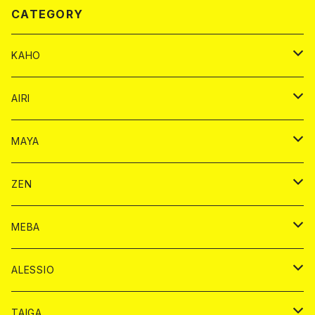
CATEGORY
KAHO
シャンパンカード
AIRI
モエシャンドン カード
BAIKA カード
シャンパン カード
MAYA
ヴーヴクリコ カード
ノーマル カード
モエシャンドン カード
ドリンク カード
BAIKA カード
ドリンク
ZEN
アルマンド カード
プレミアム カード
ヴーヴクリコ カード
１ドリンクカード
ノーマル カード
1ドリンク
チェキ カード
ドリンク カード
チェキ
ドリンク
MEBA
ドンペリニヨン カード
アルマンド カード
ショット
プレミアム カード
ショット
チェキ １５００円
１ドリンク カード
シャンパン
チェキ カード
BAIKA
チェキ
ドリンク
ALESSIO
オリジナル シャンパン カード
ドンペリニヨン カード
ショット
ショット
チェキ １５００円
シャンパンカード
BAIKA
チップ
ドリンク
TAIGA