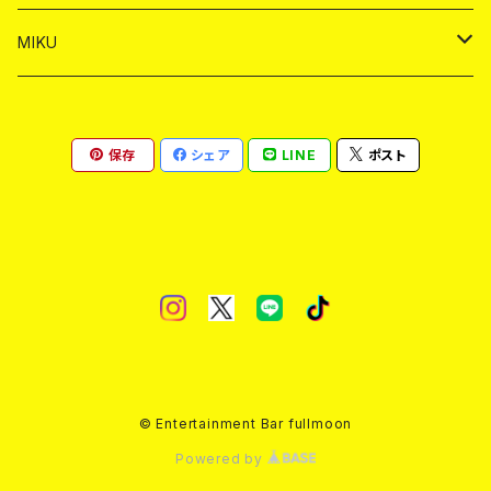
ヤードグラス
ショット
シャンパン
ショット
シャンパン
チェキ
バイカ
ドリンク
MIKU
ドリンク
ドリンク
ドリンク
ショット
シャンパン
チェキ
バイカ
ドリンク
保存
シェア
LINE
ポスト
ヤードグラス
ヤードグラス
ドリンク
ショット
シャンパン
チェキ
バイカ
ヤードグラス
ドリンク
ショット
チェキ
ヤードグラス
ドリンク
ヤードグラス
© Entertainment Bar fullmoon
Powered by