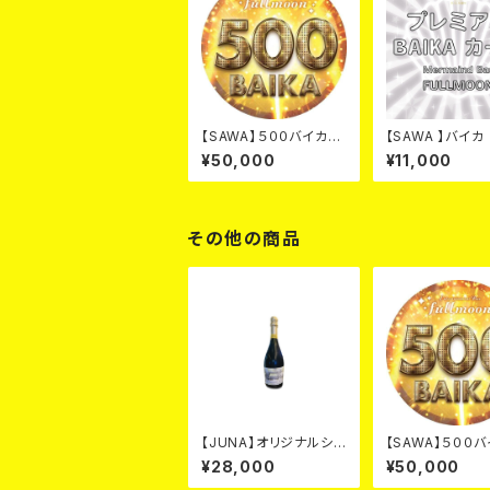
【SAWA】５００バイカ
【SAWA 】バイ
カード
ド
¥50,000
¥11,000
その他の商品
【JUNA】オリジナルシャ
【SAWA】５０
ンパン シルバー カ
カード
¥28,000
¥50,000
ード