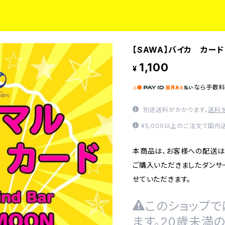
【SAWA】バイカ カード
1,100
¥
なら
手数
別途送料がかかります。
送料
¥5,000以上のご注文で国内
本商品は、お客様への配送は
ご購入いただきましたダンサ
せていただきます。
このショップで
ます。20歳未満