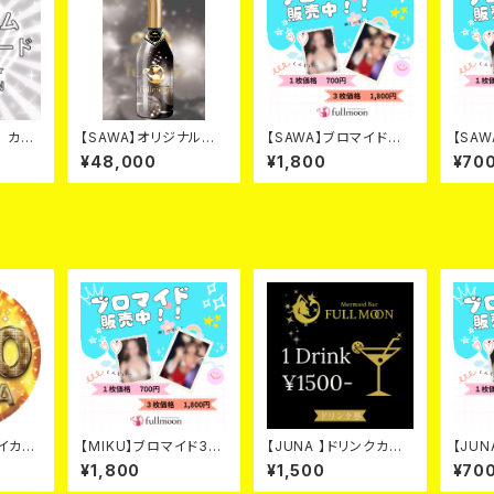
カ カー
【SAWA】オリジナルシャ
【SAWA】ブロマイド 3
【SA
ンパン ブラック カー
枚セット
枚
¥48,000
¥1,800
¥70
ド
０バイカ
【MIKU】ブロマイド3枚
【JUNA 】ドリンクカー
【JU
セット
ド
¥1,800
¥1,500
¥70