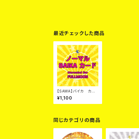
最近チェックした商品
【SAWA】バイカ カー
ド
¥1,100
同じカテゴリの商品