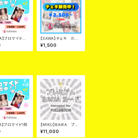
WA】ブロマイド 1
【SAWA】チェキ カー
ド
0
¥1,500
NA】ブロマイド1枚
【MIKU】BAIKA プレ
ミアム カード
0
¥11,000