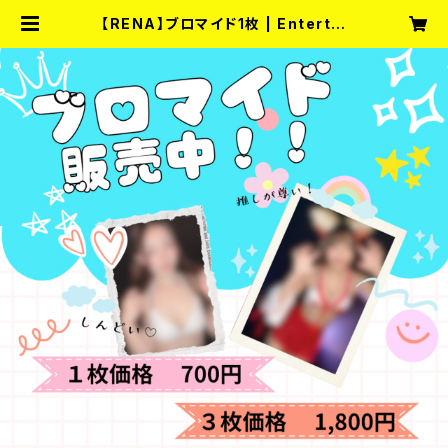
【RENA】ブロマイド1枚 | Entertai
nment Bar fullmoon