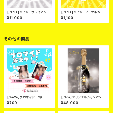
【RENA】バイカ プレミアムカ
【RENA】バイカ ノーマルカー
ード
ド
¥11,000
¥1,100
その他の商品
【SAWA】ブロマイド 1枚
【RIKA】オリジナルシャンパン
ブラック カード
¥700
¥48,000