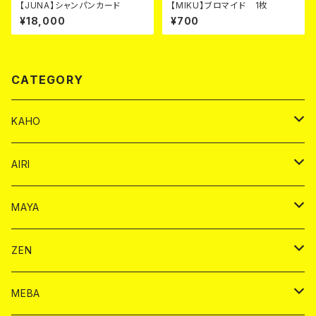
【JUNA】シャンパンカード
【MIKU】ブロマイド 1枚
¥18,000
¥700
CATEGORY
KAHO
シャンパンカード
AIRI
モエシャンドン カード
BAIKA カード
シャンパン カード
MAYA
ヴーヴクリコ カード
ノーマル カード
モエシャンドン カード
ドリンク カード
BAIKA カード
ドリンク
ZEN
アルマンド カード
プレミアム カード
ヴーヴクリコ カード
１ドリンクカード
ノーマル カード
1ドリンク
チェキ カード
ドリンク カード
チェキ
ドリンク
MEBA