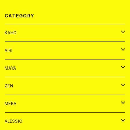
CATEGORY
KAHO
シャンパンカード
AIRI
モエシャンドン カード
BAIKA カード
シャンパン カード
MAYA
ヴーヴクリコ カード
ノーマル カード
モエシャンドン カード
ドリンク カード
BAIKA カード
ドリンク
ZEN
アルマンド カード
プレミアム カード
ヴーヴクリコ カード
１ドリンクカード
ノーマル カード
1ドリンク
チェキ カード
ドリンク カード
チェキ
ドリンク
MEBA
ドンペリニヨン カード
アルマンド カード
ショット
プレミアム カード
ショット
チェキ １５００円
１ドリンク カード
シャンパン
チェキ カード
BAIKA
チェキ
ドリンク
ALESSIO