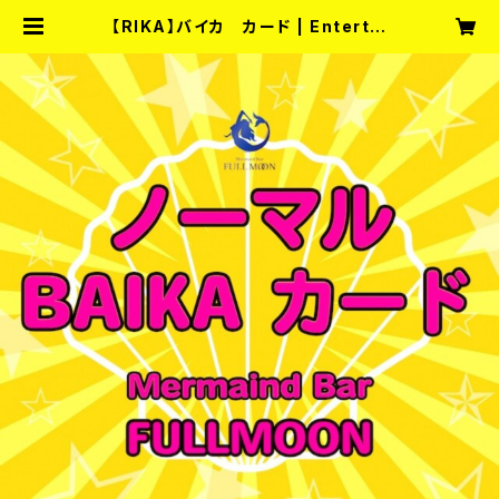
【RIKA】バイカ カード | Entertai
nment Bar fullmoon