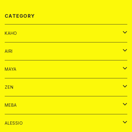
CATEGORY
KAHO
シャンパンカード
AIRI
モエシャンドン カード
BAIKA カード
シャンパン カード
MAYA
ヴーヴクリコ カード
ノーマル カード
モエシャンドン カード
ドリンク カード
BAIKA カード
ドリンク
ZEN
アルマンド カード
プレミアム カード
ヴーヴクリコ カード
１ドリンクカード
ノーマル カード
1ドリンク
チェキ カード
ドリンク カード
チェキ
ドリンク
MEBA
ドンペリニヨン カード
アルマンド カード
ショット
プレミアム カード
ショット
チェキ １５００円
１ドリンク カード
シャンパン
チェキ カード
BAIKA
チェキ
ドリンク
ALESSIO