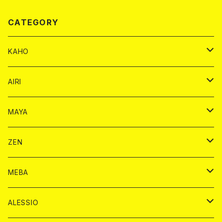
CATEGORY
KAHO
シャンパンカード
AIRI
モエシャンドン カード
BAIKA カード
シャンパン カード
MAYA
ヴーヴクリコ カード
ノーマル カード
モエシャンドン カード
ドリンク カード
BAIKA カード
ドリンク
ZEN
アルマンド カード
プレミアム カード
ヴーヴクリコ カード
１ドリンクカード
ノーマル カード
1ドリンク
チェキ カード
ドリンク カード
チェキ
ドリンク
MEBA
ドンペリニヨン カード
アルマンド カード
ショット
プレミアム カード
ショット
チェキ １５００円
１ドリンク カード
シャンパン
チェキ カード
BAIKA
チェキ
ドリンク
ALESSIO