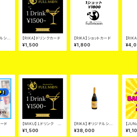
ナルシャ
【RIKA】ドリンクカード
【RIKA】ショットカード
【RI
ー カ
ドリン
¥1,500
¥1,800
¥4,
カード
【MIKU】１ドリンク カ
【RIKA】オリジナルシャ
【JUN
ード
ンパ ゴールド カード
¥1,500
¥38,000
¥1,1