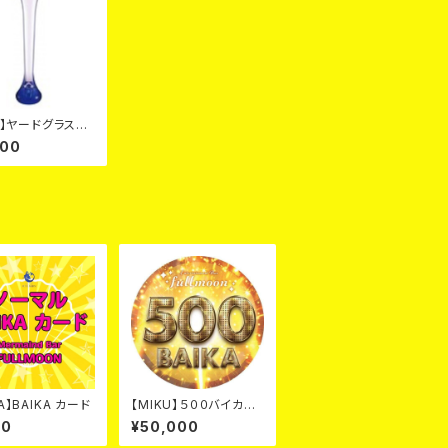
KA】ヤードグラス
クカード
000
A】BAIKA カード
【MIKU】５００バイカ
カード
00
¥50,000