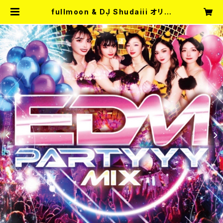
fullmoon & DJ Shudaiii オリジ
ナルMIX CD！！ | Entertainment
Bar fullmoon