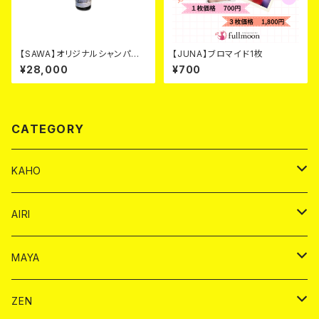
【SAWA】オリジナルシャンパ
【JUNA】ブロマイド1枚
ン シルバーカード
¥28,000
¥700
CATEGORY
KAHO
シャンパンカード
AIRI
モエシャンドン カード
BAIKA カード
シャンパン カード
MAYA
ヴーヴクリコ カード
ノーマル カード
モエシャンドン カード
ドリンク カード
BAIKA カード
ドリンク
ZEN