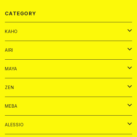
CATEGORY
KAHO
シャンパンカード
AIRI
モエシャンドン カード
BAIKA カード
シャンパン カード
MAYA
ヴーヴクリコ カード
ノーマル カード
モエシャンドン カード
ドリンク カード
BAIKA カード
ドリンク
ZEN
アルマンド カード
プレミアム カード
ヴーヴクリコ カード
１ドリンクカード
ノーマル カード
1ドリンク
チェキ カード
ドリンク カード
チェキ
ドリンク
MEBA
ドンペリニヨン カード
アルマンド カード
ショット
プレミアム カード
ショット
チェキ １５００円
１ドリンク カード
シャンパン
チェキ カード
BAIKA
チェキ
ドリンク
ALESSIO