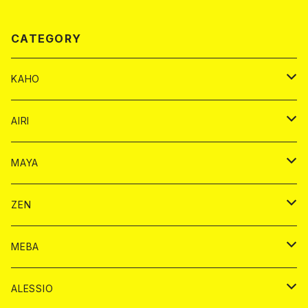
CATEGORY
KAHO
シャンパンカード
AIRI
モエシャンドン カード
BAIKA カード
シャンパン カード
MAYA
ヴーヴクリコ カード
ノーマル カード
モエシャンドン カード
ドリンク カード
BAIKA カード
ドリンク
ZEN
アルマンド カード
プレミアム カード
ヴーヴクリコ カード
１ドリンクカード
ノーマル カード
1ドリンク
チェキ カード
ドリンク カード
チェキ
ドリンク
MEBA
ドンペリニヨン カード
アルマンド カード
ショット
プレミアム カード
ショット
チェキ １５００円
１ドリンク カード
シャンパン
チェキ カード
BAIKA
チェキ
ドリンク
ALESSIO