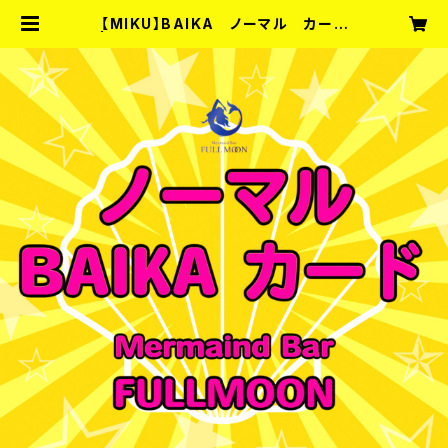
【MIKU】BAIKA ノーマル カード
| Entertainment Bar fullmoon