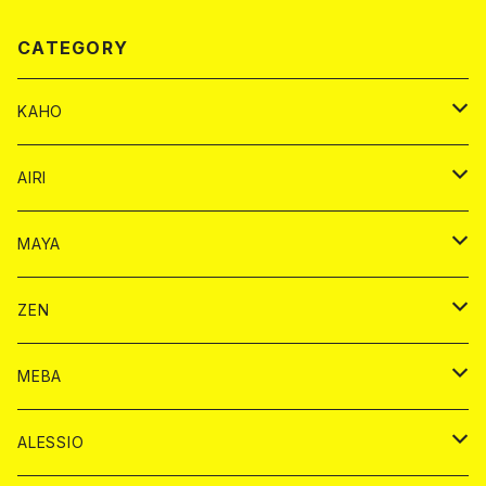
CATEGORY
KAHO
シャンパンカード
AIRI
モエシャンドン カード
BAIKA カード
シャンパン カード
MAYA
ヴーヴクリコ カード
ノーマル カード
モエシャンドン カード
ドリンク カード
BAIKA カード
ドリンク
ZEN
アルマンド カード
プレミアム カード
ヴーヴクリコ カード
１ドリンクカード
ノーマル カード
1ドリンク
チェキ カード
ドリンク カード
チェキ
ドリンク
MEBA
ドンペリニヨン カード
アルマンド カード
ショット
プレミアム カード
ショット
チェキ １５００円
１ドリンク カード
シャンパン
チェキ カード
BAIKA
チェキ
ドリンク
ALESSIO