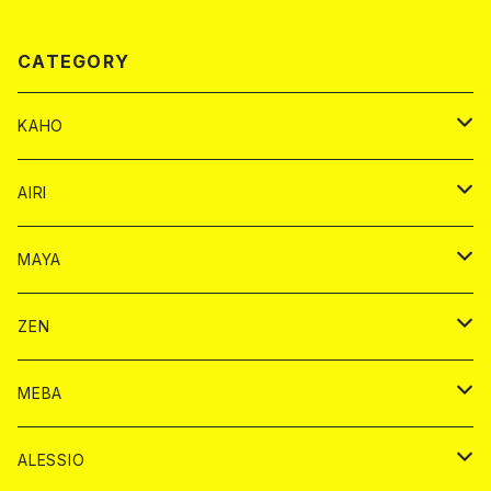
CATEGORY
KAHO
シャンパンカード
AIRI
モエシャンドン カード
BAIKA カード
シャンパン カード
MAYA
ヴーヴクリコ カード
ノーマル カード
モエシャンドン カード
ドリンク カード
BAIKA カード
ドリンク
ZEN
アルマンド カード
プレミアム カード
ヴーヴクリコ カード
１ドリンクカード
ノーマル カード
1ドリンク
チェキ カード
ドリンク カード
チェキ
ドリンク
MEBA
ドンペリニヨン カード
アルマンド カード
ショット
プレミアム カード
ショット
チェキ １５００円
１ドリンク カード
シャンパン
チェキ カード
BAIKA
チェキ
ドリンク
ALESSIO