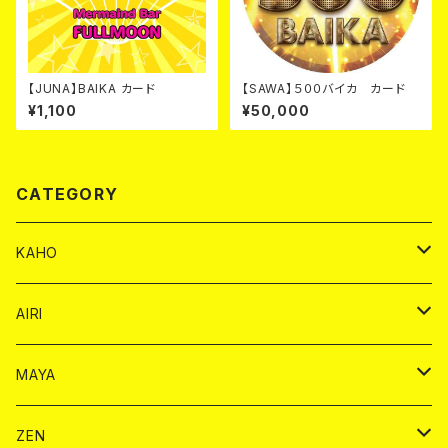
【JUNA】BAIKA カード
【SAWA】５００バイカ カード
¥1,100
¥50,000
CATEGORY
KAHO
シャンパンカード
AIRI
モエシャンドン カード
BAIKA カード
シャンパン カード
MAYA
ヴーヴクリコ カード
ノーマル カード
モエシャンドン カード
ドリンク カード
BAIKA カード
ドリンク
ZEN