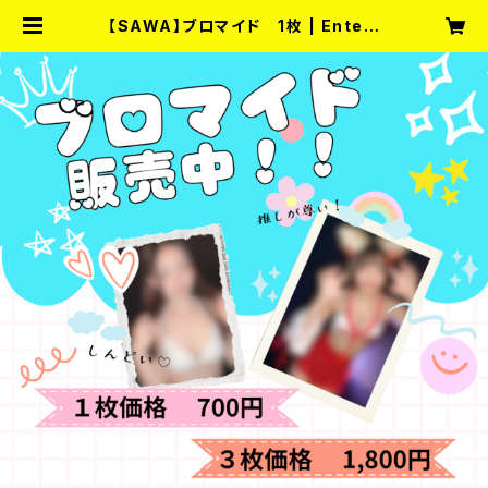
【SAWA】ブロマイド 1枚 | Entert
ainment Bar fullmoon