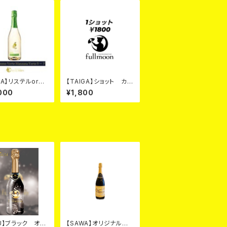
GA】リステルorポ
【TAIGA】ショット カー
ールシャンパンカ
ド
000
¥1,800
KU】ブラック オリ
【SAWA】オリジナルシャ