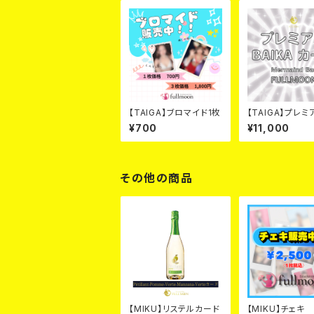
【TAIGA】ブロマイド1枚
【TAIGA】プレミ
IKA カード
¥700
¥11,000
その他の商品
【MIKU】リステルカード
【MIKU】チェキ