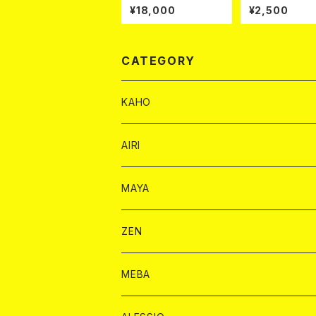
¥18,000
¥2,500
CATEGORY
KAHO
シャンパンカード
AIRI
モエシャンドン カード
BAIKA カード
シャンパン カード
MAYA
ヴーヴクリコ カード
ノーマル カード
モエシャンドン カード
ドリンク カード
BAIKA カード
ドリンク
ZEN
アルマンド カード
プレミアム カード
ヴーヴクリコ カード
１ドリンクカード
ノーマル カード
1ドリンク
チェキ カード
ドリンク カード
チェキ
ドリンク
MEBA
ドンペリニヨン カード
アルマンド カード
ショット
プレミアム カード
ショット
チェキ １５００円
１ドリンク カード
シャンパン