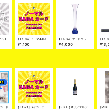
アムBA
【TAIGA】ノーマルBAIK
【TAIGA】ヤードグラ
【TAI
A カード
ス カード
ンパド
¥1,100
¥4,000
¥13,
ード
 カード
【SAWA】バイカ カー
【RIKA 】オリジナルシャ
【MI