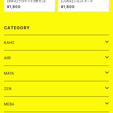
【RIKA】ブロマイド3枚セット
【JUNA】ショットカード
¥1,800
¥1,800
CATEGORY
KAHO
シャンパンカード
AIRI
モエシャンドン カード
BAIKA カード
シャンパン カード
MAYA
ヴーヴクリコ カード
ノーマル カード
モエシャンドン カード
ドリンク カード
BAIKA カード
ドリンク
ZEN
アルマンド カード
プレミアム カード
ヴーヴクリコ カード
１ドリンクカード
ノーマル カード
1ドリンク
チェキ カード
ドリンク カード
チェキ
ドリンク
MEBA