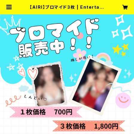
【AIRI】ブロマイド３枚 | Entertain
ment Bar fullmoon