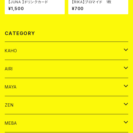
【JUNA 】ドリンクカード
【RIKA】ブロマイド 1枚
¥1,500
¥700
CATEGORY
KAHO
シャンパンカード
AIRI
モエシャンドン カード
BAIKA カード
シャンパン カード
MAYA
ヴーヴクリコ カード
ノーマル カード
モエシャンドン カード
ドリンク カード
BAIKA カード
ドリンク
ZEN
アルマンド カード
プレミアム カード
ヴーヴクリコ カード
１ドリンクカード
ノーマル カード
1ドリンク
チェキ カード
ドリンク カード
チェキ
ドリンク
MEBA