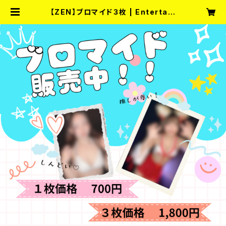
【ZEN】ブロマイド３枚 | Entertain
ment Bar fullmoon