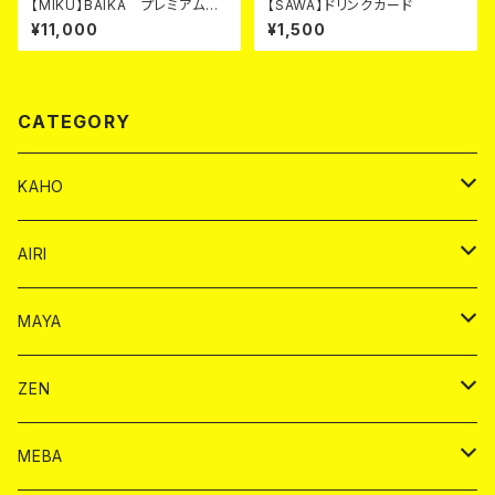
【MIKU】BAIKA プレミアム
【SAWA】ドリンクカード
カード
¥11,000
¥1,500
CATEGORY
KAHO
シャンパンカード
AIRI
モエシャンドン カード
BAIKA カード
シャンパン カード
MAYA
ヴーヴクリコ カード
ノーマル カード
モエシャンドン カード
ドリンク カード
BAIKA カード
ドリンク
ZEN
アルマンド カード
プレミアム カード
ヴーヴクリコ カード
１ドリンクカード
ノーマル カード
1ドリンク
チェキ カード
ドリンク カード
チェキ
ドリンク
MEBA