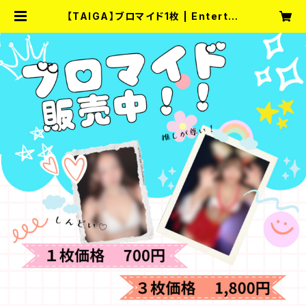
【TAIGA】ブロマイド1枚 | Entertai
nment Bar fullmoon