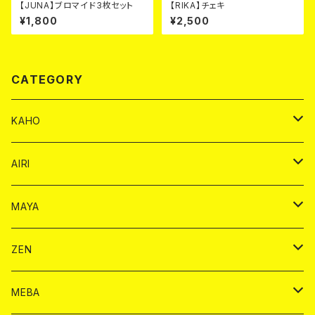
【JUNA】ブロマイド3枚セット
【RIKA】チェキ
¥1,800
¥2,500
CATEGORY
KAHO
シャンパンカード
AIRI
モエシャンドン カード
BAIKA カード
シャンパン カード
MAYA
ヴーヴクリコ カード
ノーマル カード
モエシャンドン カード
ドリンク カード
BAIKA カード
ドリンク
ZEN
アルマンド カード
プレミアム カード
ヴーヴクリコ カード
１ドリンクカード
ノーマル カード
1ドリンク
チェキ カード
ドリンク カード
チェキ
ドリンク
MEBA